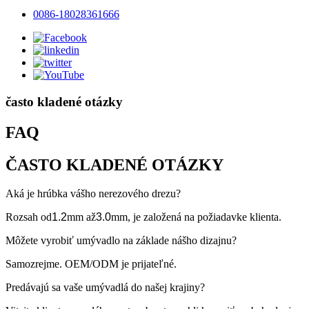
0086-18028361666
často kladené otázky
FAQ
ČASTO KLADENÉ OTÁZKY
Aká je hrúbka vášho nerezového drezu?
Rozsah od
1.2
mm až
3.0
mm, je založená na požiadavke klienta.
Môžete vyrobiť umývadlo na základe nášho dizajnu?
Samozrejme. OEM/ODM je prijateľné.
Predávajú sa vaše umývadlá do našej krajiny?