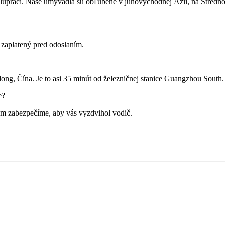
spolupráci. Naše umývadlá sú obľúbené v juhovýchodnej Ázii, na Stred
zaplatený pred odoslaním.
g, Čína. Je to asi 35 minút od železničnej stanice Guangzhou South.
e?
tom zabezpečíme, aby vás vyzdvihol vodič.