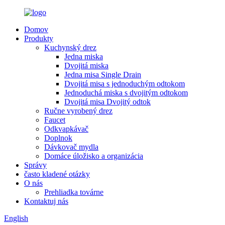
Domov
Produkty
Kuchynský drez
Jedna miska
Dvojitá miska
Jedna misa Single Drain
Dvojitá misa s jednoduchým odtokom
Jednoduchá miska s dvojitým odtokom
Dvojitá misa Dvojitý odtok
Ručne vyrobený drez
Faucet
Odkvapkávač
Doplnok
Dávkovač mydla
Domáce úložisko a organizácia
Správy
často kladené otázky
O nás
Prehliadka továrne
Kontaktuj nás
English