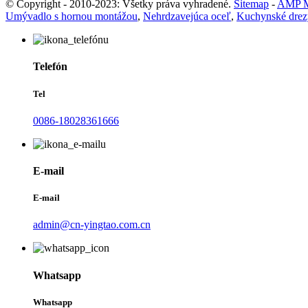
© Copyright - 2010-2023: Všetky práva vyhradené.
Sitemap
-
AMP M
Umývadlo s hornou montážou
,
Nehrdzavejúca oceľ
,
Kuchynské drez
Telefón
Tel
0086-18028361666
E-mail
E-mail
admin@cn-yingtao.com.cn
Whatsapp
Whatsapp