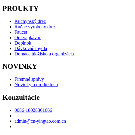
PROUKTY
Kuchynský drez
Ručne vyrobený drez
Faucet
Odkvapkávač
Doplnok
Dávkovač mydla
Domáce úložisko a organizácia
NOVINKY
Firemné správy
Novinky o produktoch
Konzultácie
0086-18028361666
admin@cn-yingtao.com.cn