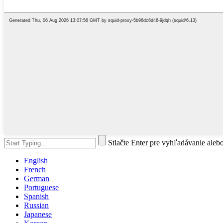
Stlačte Enter pre vyhľadávanie aleb
English
French
German
Portuguese
Spanish
Russian
Japanese