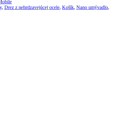
obile
y
,
Drez z nehrdzavejúcej ocele
,
Košík
,
Nano umývadlo
,