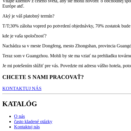
Vitajte klientov z celého sveta, aby ste mohli hovoriť o obchodnej 
Európe atď.
Aký je váš platobný termín?
T/T;30% záloha vopred po potvrdení objednávky, 70% zostatok bude 
kde je vaša spoločnosť?
Nachádza sa v meste Dongfeng, mesto Zhongshan, provincia Guangdon
Teraz som v Guangzhou. Mohli by ste ma vziať na prehliadku továrn
Je mi potešením slúžiť pre vás. Povedzte mi adresu vášho hotela, po
CHCETE S NAMI PRACOVAŤ?
KONTAKTUJ NÁS
KATALÓG
O nás
často kladené otázky
Kontaktuj nás