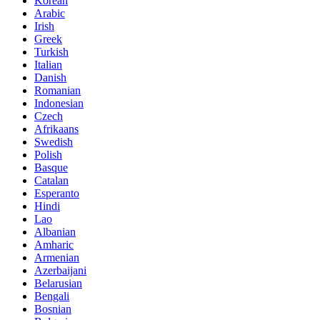
Korean
Arabic
Irish
Greek
Turkish
Italian
Danish
Romanian
Indonesian
Czech
Afrikaans
Swedish
Polish
Basque
Catalan
Esperanto
Hindi
Lao
Albanian
Amharic
Armenian
Azerbaijani
Belarusian
Bengali
Bosnian