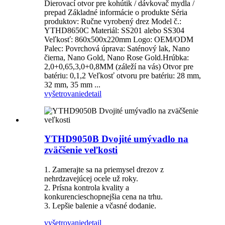
Dierovací otvor pre kohútik / dávkovač mydla /
prepad Základné informácie o produkte Séria
produktov: Ručne vyrobený drez Model č.:
YTHD8650C Materiál: SS201 alebo SS304
Veľkosť: 860x500x220mm Logo: OEM/ODM
Palec: Povrchová úprava: Saténový lak, Nano
čierna, Nano Gold, Nano Rose Gold.Hrúbka:
2,0+0,65,3,0+0,8MM (záleží na vás) Otvor pre
batériu: 0,1,2 Veľkosť otvoru pre batériu: 28 mm,
32 mm, 35 mm ...
vyšetrovanie
detail
YTHD9050B Dvojité umývadlo na
zväčšenie veľkosti
1. Zamerajte sa na priemysel drezov z
nehrdzavejúcej ocele už roky.
2. Prísna kontrola kvality a
konkurencieschopnejšia cena na trhu.
3. Lepšie balenie a včasné dodanie.
vyšetrovanie
detail