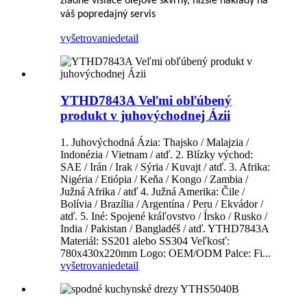
žiadne visiace olejové škvrny, nižšie náklady na
váš popredajný servis
vyšetrovanie
detail
YTHD7843A Veľmi obľúbený
produkt v juhovýchodnej Ázii
1. Juhovýchodná Ázia: Thajsko / Malajzia /
Indonézia / Vietnam / atď. 2. Blízky východ:
SAE / Irán / Irak / Sýria / Kuvajt / atď. 3. Afrika:
Nigéria / Etiópia / Keňa / Kongo / Zambia /
Južná Afrika / atď 4. Južná Amerika: Čile /
Bolívia / Brazília / Argentína / Peru / Ekvádor /
atď. 5. Iné: Spojené kráľovstvo / Írsko / Rusko /
India / Pakistan / Bangladéš / atď. YTHD7843A
Materiál: SS201 alebo SS304 Veľkosť:
780x430x220mm Logo: OEM/ODM Palce: Fi...
vyšetrovanie
detail