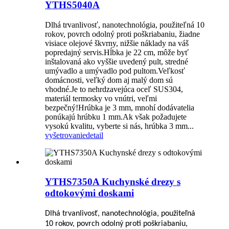
YTHS5040A
Dlhá trvanlivosť, nanotechnológia, použiteľná 10
rokov, povrch odolný proti poškriabaniu, žiadne
visiace olejové škvrny, nižšie náklady na váš
popredajný servis.Hĺbka je 22 cm, môže byť
inštalovaná ako vyššie uvedený pult, stredné
umývadlo a umývadlo pod pultom.Veľkosť
domácnosti, veľký dom aj malý dom sú
vhodné.Je to nehrdzavejúca oceľ SUS304,
materiál termosky vo vnútri, veľmi
bezpečný!Hrúbka je 3 mm, mnohí dodávatelia
ponúkajú hrúbku 1 mm.Ak však požadujete
vysokú kvalitu, vyberte si nás, hrúbka 3 mm...
vyšetrovanie
detail
YTHS7350A Kuchynské drezy s
odtokovými doskami
Dlhá trvanlivosť, nanotechnológia, použiteľná
10 rokov, povrch odolný proti poškriabaniu,