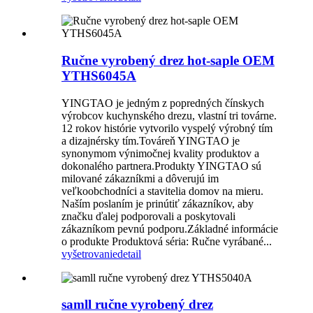
Ručne vyrobený drez hot-saple OEM
YTHS6045A
YINGTAO je jedným z popredných čínskych
výrobcov kuchynského drezu, vlastní tri továrne.
12 rokov histórie vytvorilo vyspelý výrobný tím
a dizajnérsky tím.Továreň YINGTAO je
synonymom výnimočnej kvality produktov a
dokonalého partnera.Produkty YINGTAO sú
milované zákazníkmi a dôverujú im
veľkoobchodníci a stavitelia domov na mieru.
Naším poslaním je prinútiť zákazníkov, aby
značku ďalej podporovali a poskytovali
zákazníkom pevnú podporu.Základné informácie
o produkte Produktová séria: Ručne vyrábané...
vyšetrovanie
detail
samll ručne vyrobený drez