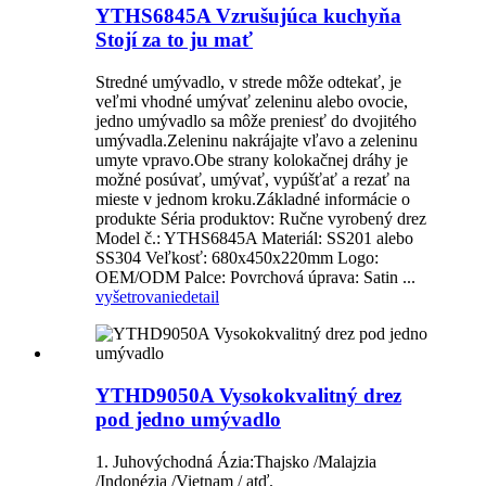
YTHS6845A Vzrušujúca kuchyňa
Stojí za to ju mať
Stredné umývadlo, v strede môže odtekať, je
veľmi vhodné umývať zeleninu alebo ovocie,
jedno umývadlo sa môže preniesť do dvojitého
umývadla.Zeleninu nakrájajte vľavo a zeleninu
umyte vpravo.Obe strany kolokačnej dráhy je
možné posúvať, umývať, vypúšťať a rezať na
mieste v jednom kroku.Základné informácie o
produkte Séria produktov: Ručne vyrobený drez
Model č.: YTHS6845A Materiál: SS201 alebo
SS304 Veľkosť: 680x450x220mm Logo:
OEM/ODM Palce: Povrchová úprava: Satin ...
vyšetrovanie
detail
YTHD9050A Vysokokvalitný drez
pod jedno umývadlo
1. Juhovýchodná Ázia:Thajsko /Malajzia
/Indonézia /Vietnam / atď.