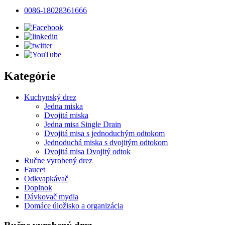
0086-18028361666
Kategórie
Kuchynský drez
Jedna miska
Dvojitá miska
Jedna misa Single Drain
Dvojitá misa s jednoduchým odtokom
Jednoduchá miska s dvojitým odtokom
Dvojitá misa Dvojitý odtok
Ručne vyrobený drez
Faucet
Odkvapkávač
Doplnok
Dávkovač mydla
Domáce úložisko a organizácia