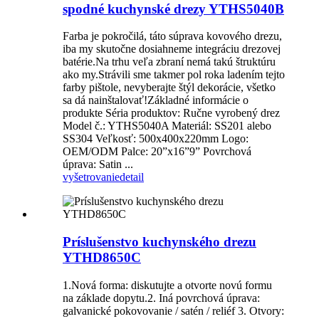
spodné kuchynské drezy YTHS5040B
Farba je pokročilá, táto súprava kovového drezu,
iba my skutočne dosiahneme integráciu drezovej
batérie.Na trhu veľa zbraní nemá takú štruktúru
ako my.Strávili sme takmer pol roka ladením tejto
farby pištole, nevyberajte štýl dekorácie, všetko
sa dá nainštalovať!Základné informácie o
produkte Séria produktov: Ručne vyrobený drez
Model č.: YTHS5040A Materiál: SS201 alebo
SS304 Veľkosť: 500x400x220mm Logo:
OEM/ODM Palce: 20”x16”9” Povrchová
úprava: Satin ...
vyšetrovanie
detail
Príslušenstvo kuchynského drezu
YTHD8650C
1.Nová forma: diskutujte a otvorte novú formu
na základe dopytu.2. Iná povrchová úprava:
galvanické pokovovanie / satén / reliéf 3. Otvory: