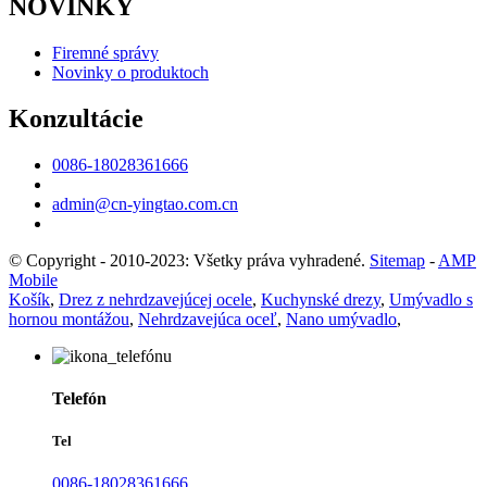
NOVINKY
Firemné správy
Novinky o produktoch
Konzultácie
0086-18028361666
admin@cn-yingtao.com.cn
© Copyright - 2010-2023: Všetky práva vyhradené.
Sitemap
-
AMP
Mobile
Košík
,
Drez z nehrdzavejúcej ocele
,
Kuchynské drezy
,
Umývadlo s
hornou montážou
,
Nehrdzavejúca oceľ
,
Nano umývadlo
,
Telefón
Tel
0086-18028361666