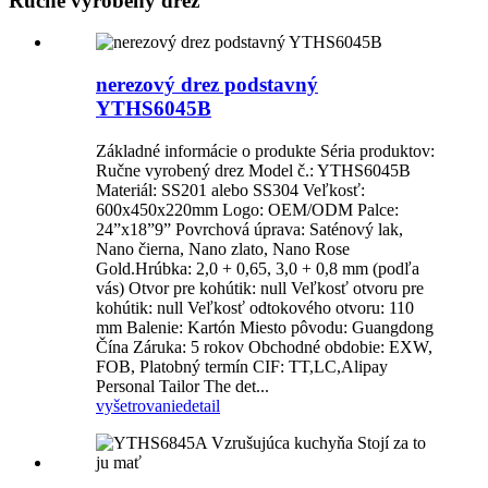
Ručne vyrobený drez
nerezový drez podstavný
YTHS6045B
Základné informácie o produkte Séria produktov:
Ručne vyrobený drez Model č.: YTHS6045B
Materiál: SS201 alebo SS304 Veľkosť:
600x450x220mm Logo: OEM/ODM Palce:
24”x18”9” Povrchová úprava: Saténový lak,
Nano čierna, Nano zlato, Nano Rose
Gold.Hrúbka: 2,0 + 0,65, 3,0 + 0,8 mm (podľa
vás) Otvor pre kohútik: null Veľkosť otvoru pre
kohútik: null Veľkosť odtokového otvoru: 110
mm Balenie: Kartón Miesto pôvodu: Guangdong
Čína Záruka: 5 rokov Obchodné obdobie: EXW,
FOB, Platobný termín CIF: TT,LC,Alipay
Personal Tailor The det...
vyšetrovanie
detail