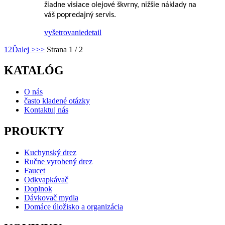
žiadne visiace olejové škvrny, nižšie náklady na
váš popredajný servis.
vyšetrovanie
detail
1
2
Ďalej >
>>
Strana 1 / 2
KATALÓG
O nás
často kladené otázky
Kontaktuj nás
PROUKTY
Kuchynský drez
Ručne vyrobený drez
Faucet
Odkvapkávač
Doplnok
Dávkovač mydla
Domáce úložisko a organizácia