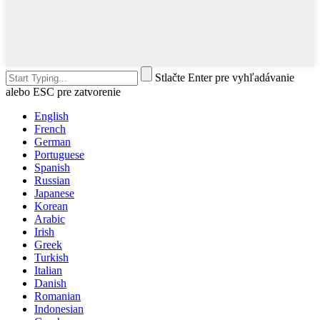
Stlačte Enter pre vyhľadávanie
alebo ESC pre zatvorenie
English
French
German
Portuguese
Spanish
Russian
Japanese
Korean
Arabic
Irish
Greek
Turkish
Italian
Danish
Romanian
Indonesian