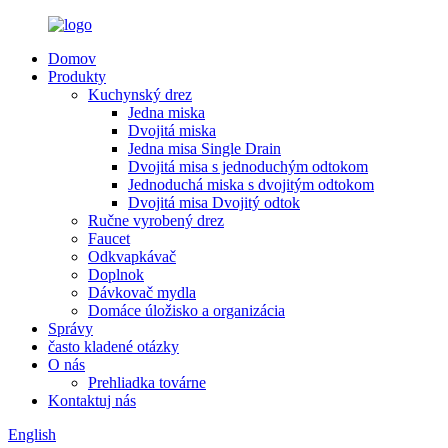
Domov
Produkty
Kuchynský drez
Jedna miska
Dvojitá miska
Jedna misa Single Drain
Dvojitá misa s jednoduchým odtokom
Jednoduchá miska s dvojitým odtokom
Dvojitá misa Dvojitý odtok
Ručne vyrobený drez
Faucet
Odkvapkávač
Doplnok
Dávkovač mydla
Domáce úložisko a organizácia
Správy
často kladené otázky
O nás
Prehliadka továrne
Kontaktuj nás
English