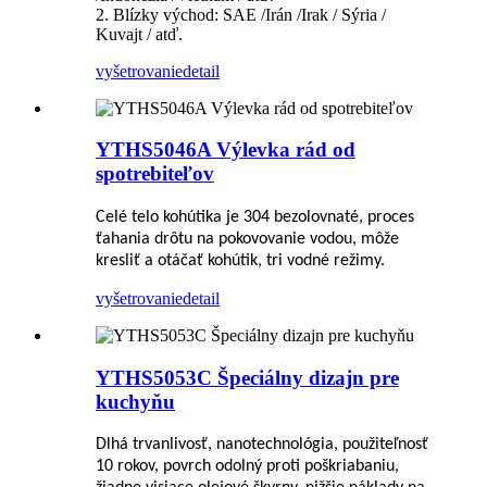
2. Blízky východ: SAE /Irán /Irak / Sýria /
Kuvajt / atď.
vyšetrovanie
detail
YTHS5046A Výlevka rád od
spotrebiteľov
Celé telo kohútika je 304 bezolovnaté, proces
ťahania drôtu na pokovovanie vodou, môže
kresliť a otáčať kohútik, tri vodné režimy.
vyšetrovanie
detail
YTHS5053C Špeciálny dizajn pre
kuchyňu
Dlhá trvanlivosť, nanotechnológia, použiteľnosť
10 rokov, povrch odolný proti poškriabaniu,