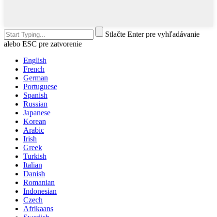
Stlačte Enter pre vyhľadávanie
alebo ESC pre zatvorenie
English
French
German
Portuguese
Spanish
Russian
Japanese
Korean
Arabic
Irish
Greek
Turkish
Italian
Danish
Romanian
Indonesian
Czech
Afrikaans