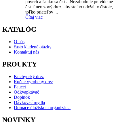
povrch a ľahko sa čistia.Nezabudnite pravidelne
čistiť nerezový drez, aby ste ho udržali v čistote,
toľko priateľov ...
Čítaj viac
KATALÓG
O nás
často kladené otázky
Kontaktuj nás
PROUKTY
Kuchynský drez
Ručne vyrobený drez
Faucet
Odkvapkávač
Doplnok
Dávkovač mydla
Domáce úložisko a organizácia
NOVINKY