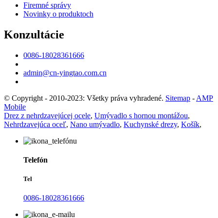
Firemné správy
Novinky o produktoch
Konzultácie
0086-18028361666
admin@cn-yingtao.com.cn
© Copyright - 2010-2023: Všetky práva vyhradené.
Sitemap
-
AMP
Mobile
Drez z nehrdzavejúcej ocele
,
Umývadlo s hornou montážou
,
Nehrdzavejúca oceľ
,
Nano umývadlo
,
Kuchynské drezy
,
Košík
,
Telefón
Tel
0086-18028361666