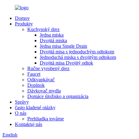
Domov
Produkty
Kuchynský drez
Jedna miska
Dvojitá miska
Jedna misa Single Drain
Dvojitá misa s jednoduchým odtokom
Jednoduchá miska s dvojitým odtokom
Dvojitá misa Dvojitý odtok
Ručne vyrobený drez
Faucet
Odkvapkávač
Doplnok
Dávkovač mydla
Domáce úložisko a organizácia
Správy
často kladené otázky
O nás
Prehliadka továrne
Kontaktuj nás
English